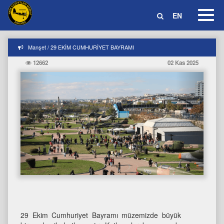
Toggl
EN
Navig
Manşet / 29 EKİM CUMHURİYET BAYRAMI
12662
02 Kas 2025
29 Ekim Cumhuriyet Bayramı müzemizde büyük